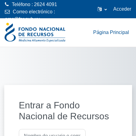
Teléfono : 2624 4091
Acceder
Correo electrónico :
emc@fnr.gub.uy
Salta al contenido principal
Página Principal
Entrar a Fondo
Nacional de Recursos
Nombre de usuario o correo electrónico